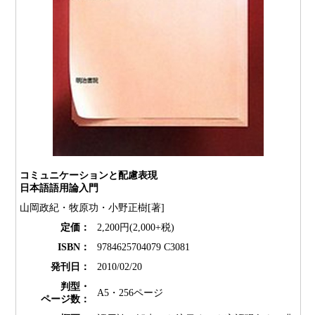
コミュニケーションと配慮表現
日本語語用論入門
山岡政紀・牧原功・小野正樹[著]
定価：
2,200円(2,000+税)
ISBN：
9784625704079 C3081
発刊日：
2010/02/20
判型・
A5・256ページ
ページ数：