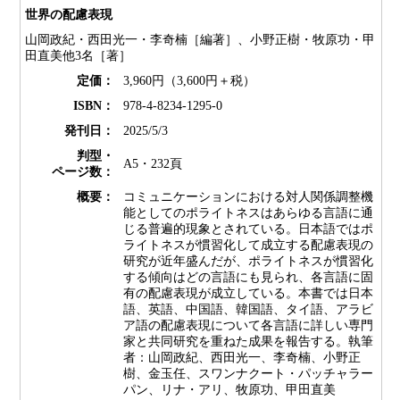
世界の配慮表現
山岡政紀・西田光一・李奇楠［編著］、小野正樹・牧原功・甲
田直美他3名［著］
定価：
3,960円（3,600円＋税）
ISBN：
978-4-8234-1295-0
発刊日：
2025/5/3
判型・
A5・232頁
ページ数：
概要：
コミュニケーションにおける対人関係調整機
能としてのポライトネスはあらゆる言語に通
じる普遍的現象とされている。日本語ではポ
ライトネスが慣習化して成立する配慮表現の
研究が近年盛んだが、ポライトネスが慣習化
する傾向はどの言語にも見られ、各言語に固
有の配慮表現が成立している。本書では日本
語、英語、中国語、韓国語、タイ語、アラビ
ア語の配慮表現について各言語に詳しい専門
家と共同研究を重ねた成果を報告する。執筆
者：山岡政紀、西田光一、李奇楠、小野正
樹、金玉任、スワンナクート・パッチャラー
パン、リナ・アリ、牧原功、甲田直美