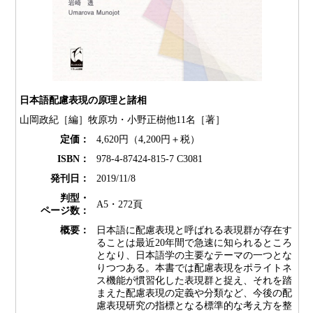
日本語配慮表現の原理と諸相
山岡政紀［編］牧原功・小野正樹他11名［著］
定価：
4,620円（4,200円＋税）
ISBN：
978-4-87424-815-7 C3081
発刊日：
2019/11/8
判型・
A5・272頁
ページ数：
概要：
日本語に配慮表現と呼ばれる表現群が存在す
ることは最近20年間で急速に知られるところ
となり、日本語学の主要なテーマの一つとな
りつつある。本書では配慮表現をポライトネ
ス機能が慣習化した表現群と捉え、それを踏
まえた配慮表現の定義や分類など、今後の配
慮表現研究の指標となる標準的な考え方を整