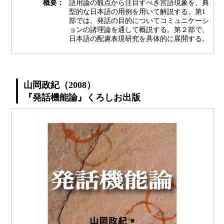
概要：
語用論の観点から注目すべき言語現象を、典
型的な日本語の用例を用いて解説する。第1
部では、発話の目的についてコミュニケーシ
ョンの諸理論を通して概説する。第２部で、
日本語の配慮表現研究を具体的に展開する。
山岡政紀（2008）
『発話機能論』くろしお出版