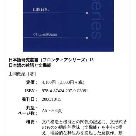
日本語研究叢書（フロンティアシリーズ）13
日本語の述語と文機能
山岡政紀［著］
定価：
4,180円（3,800円＋税）
ISBN：
978-4-87424-207-0 C3081
発刊日：
2000/10/15
判型・
A5・304頁
ページ数：
概要：
文の構造と機能との関係の記述に、文形式そ
のものの機能的意味（文機能）を中心に据
え、理論的な枠組みを提起した意欲作。動