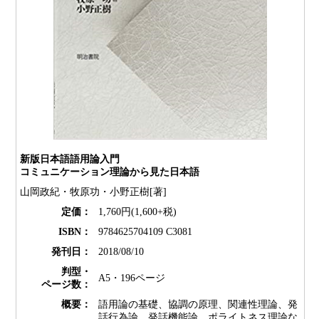
新版日本語語用論入門
コミュニケーション理論から見た日本語
山岡政紀・牧原功・小野正樹[著]
定価：
1,760円(1,600+税)
ISBN：
9784625704109 C3081
発刊日：
2018/08/10
判型・
A5・196ページ
ページ数：
概要：
語用論の基礎、協調の原理、関連性理論、発
話行為論、発話機能論、ポライトネス理論な