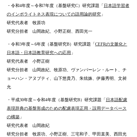
・令和4年度～令和7年度（基盤研究C）研究課題「
日本語学習者
のインポライトネス表現についての語用論的研究
」
研究代表者 牧原功
研究分担者 山岡政紀、小野正樹、西田光一
・令和3年度～6年度（基盤研究B）研究課題「
CEFRの文脈化と
日本語・日本語教育研究への応用
」
研究代表者 小野正樹
研究分担者 山岡政紀、牧原功、ヴァンバーレン・ルート、チ
ョーハン・アヌブティ、山下悠貴乃、朱炫姝、伊藤秀明、文昶
允
・平成30年度～令和4年度（基盤研究B）研究課題「
日本語配慮
表現辞典の基盤形成のための配慮表現正用・誤用データベース
の構築
」
研究代表者 山岡政紀
研究分担者 牧原功、小野正樹、三宅和子、甲田直美、西田光