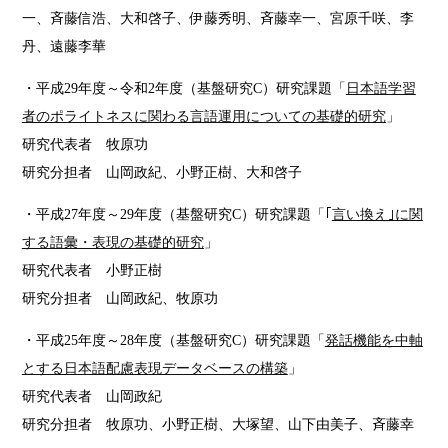
一、斉藤信浩、大和啓子、伊藤秀明、斉藤幸一、宮原千咲、李
丹、遠藤李華
・平成29年度～令和2年度（基盤研究C）研究課題「
日本語学習
者のポライトネスに関わる言語運用についての基礎的研究
」
研究代表者 牧原功
研究分担者 山岡政紀、小野正樹、大和啓子
・平成27年度～29年度（基盤研究C）研究課題「｢
言い換え｣に関
する語彙・表現の基礎的研究
」
研究代表者 小野正樹
研究分担者 山岡政紀、牧原功
・平成25年度～28年度（基盤研究C）研究課題「
発話機能を中軸
とする日本語配慮表現データベースの構築
」
研究代表者 山岡政紀
研究分担者 牧原功、小野正樹、大塚望、山下由美子、斉藤幸