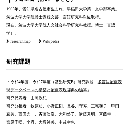
1965年、愛知県名古屋市生まれ。早稲田大学第一文学部卒業。
筑波大学大学院博士課程文芸・言語研究科単位取得。
現在、筑波大学大学院人文社会科学研究科教授。博士（言語
学）。
researchmap
Wikipedia
研究課題
・令和4年度～令和7年度（基盤研究B）研究課題「
多言語配慮表
現データベースの構築と配慮表現辞典の編纂
」
研究代表者 山岡政紀
研究分担者 牧原功、小野正樹、長谷川守寿、三宅和子、甲田
直美、西田光一、斉藤信浩、大和啓子、伊藤秀明、斉藤幸一、
宮原千咲、李丹、大堀裕美、中後幸恵